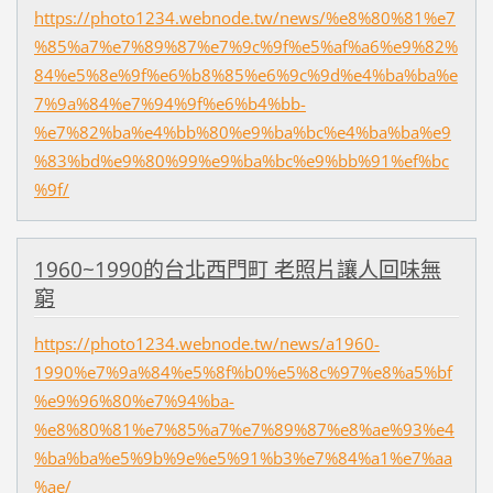
https://photo1234.webnode.tw/news/%e8%80%81%e7
%85%a7%e7%89%87%e7%9c%9f%e5%af%a6%e9%82%
84%e5%8e%9f%e6%b8%85%e6%9c%9d%e4%ba%ba%e
7%9a%84%e7%94%9f%e6%b4%bb-
%e7%82%ba%e4%bb%80%e9%ba%bc%e4%ba%ba%e9
%83%bd%e9%80%99%e9%ba%bc%e9%bb%91%ef%bc
%9f/
1960~1990的台北西門町 老照片讓人回味無
窮
https://photo1234.webnode.tw/news/a1960-
1990%e7%9a%84%e5%8f%b0%e5%8c%97%e8%a5%bf
%e9%96%80%e7%94%ba-
%e8%80%81%e7%85%a7%e7%89%87%e8%ae%93%e4
%ba%ba%e5%9b%9e%e5%91%b3%e7%84%a1%e7%aa
%ae/