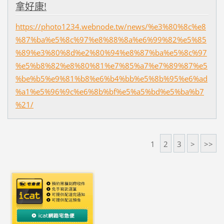
拿好康!
https://photo1234.webnode.tw/news/%e3%80%8c%e8
%87%ba%e5%8c%97%e8%88%8a%e6%99%82%e5%85
%89%e3%80%8d%e2%80%94%e8%87%ba%e5%8c%97
%e5%b8%82%e8%80%81%e7%85%a7%e7%89%87%e5
%be%b5%e9%81%b8%e6%b4%bb%e5%8b%95%e6%ad
%a1%e5%96%9c%e6%8b%bf%e5%a5%bd%e5%ba%b7
%21/
1
2
3
>
>>