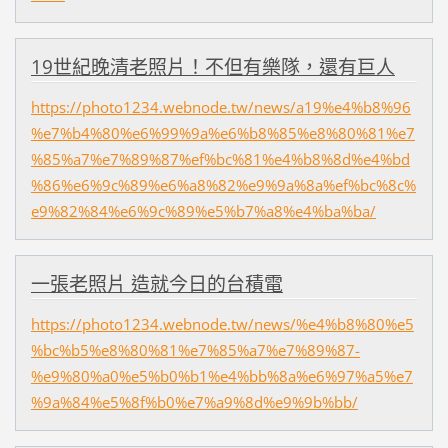
19世紀晚清老照片！不但有樂隊，還有巨人
https://photo1234.webnode.tw/news/a19%e4%b8%96
%e7%b4%80%e6%99%9a%e6%b8%85%e8%80%81%e7
%85%a7%e7%89%87%ef%bc%81%e4%b8%8d%e4%bd
%86%e6%9c%89%e6%a8%82%e9%9a%8a%ef%bc%8c%
e9%82%84%e6%9c%89%e5%b7%a8%e4%ba%ba/
一張老照片 造就今日的台積電
https://photo1234.webnode.tw/news/%e4%b8%80%e5
%bc%b5%e8%80%81%e7%85%a7%e7%89%87-
%e9%80%a0%e5%b0%b1%e4%bb%8a%e6%97%a5%e7
%9a%84%e5%8f%b0%e7%a9%8d%e9%9b%bb/