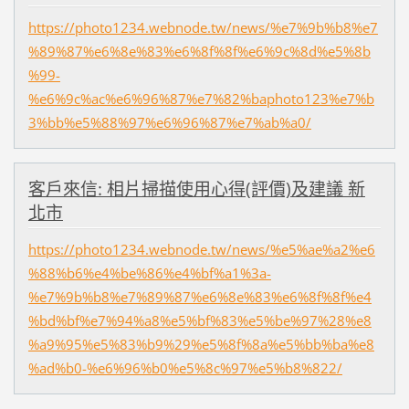
https://photo1234.webnode.tw/news/%e7%9b%b8%e7
%89%87%e6%8e%83%e6%8f%8f%e6%9c%8d%e5%8b
%99-
%e6%9c%ac%e6%96%87%e7%82%baphoto123%e7%b
3%bb%e5%88%97%e6%96%87%e7%ab%a0/
客戶來信: 相片掃描使用心得(評價)及建議 新
北市
https://photo1234.webnode.tw/news/%e5%ae%a2%e6
%88%b6%e4%be%86%e4%bf%a1%3a-
%e7%9b%b8%e7%89%87%e6%8e%83%e6%8f%8f%e4
%bd%bf%e7%94%a8%e5%bf%83%e5%be%97%28%e8
%a9%95%e5%83%b9%29%e5%8f%8a%e5%bb%ba%e8
%ad%b0-%e6%96%b0%e5%8c%97%e5%b8%822/