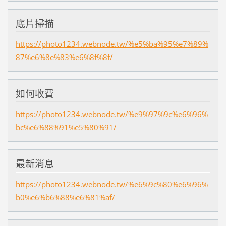
底片掃描
https://photo1234.webnode.tw/%e5%ba%95%e7%89%
87%e6%8e%83%e6%8f%8f/
如何收費
https://photo1234.webnode.tw/%e9%97%9c%e6%96%
bc%e6%88%91%e5%80%91/
最新消息
https://photo1234.webnode.tw/%e6%9c%80%e6%96%
b0%e6%b6%88%e6%81%af/