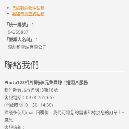
黑貓到府收件點我
黑貓
包裹查詢點我
「統一編號」
：
54255887
「營業人名稱」
：
類創新雲端有限公司
聯絡我們
Photo123相片掃描5元免費線上選照片服務
新竹縣竹北市光明13街18號
客服電話：0978-761-667
(開放時間10：30~14:30)
建議多使用mail,回覆後，我們可將您的需求記錄於您的訂單上~
感恩
客服信箱：