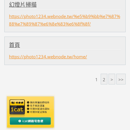
幻燈片掃描
https://photo1234.webnode.tw/%e5%b9%bb%e7%87%
88%e7%89%87%e6%8e%83%e6%8f%8f/
首頁
https://photo1234.webnode.tw/home/
1
2
>
>>