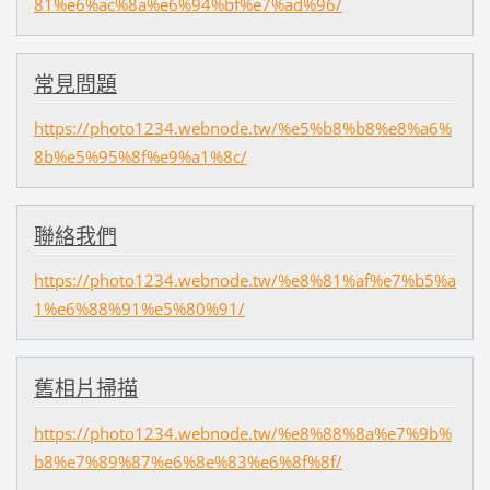
81%e6%ac%8a%e6%94%bf%e7%ad%96/
常見問題
https://photo1234.webnode.tw/%e5%b8%b8%e8%a6%
8b%e5%95%8f%e9%a1%8c/
聯絡我們
https://photo1234.webnode.tw/%e8%81%af%e7%b5%a
1%e6%88%91%e5%80%91/
舊相片掃描
https://photo1234.webnode.tw/%e8%88%8a%e7%9b%
b8%e7%89%87%e6%8e%83%e6%8f%8f/