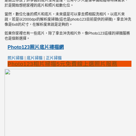
是過去存放了許多舊的底片沒有整理，也有不少人是像準備結婚等特殊需求，
於是開始想把家裡的底片和照片給數化位。
當然，數位化後的照片和底片，未來還是可以拿去照相館洗相片。以底片來
說，若是以2000dpi的解析度掃描(這也是photo123目前提供的掃描)，拿去沖洗
像是6x8的尺寸，在解析度來說是足夠的。
如果你家裡也有一些底片，除了拿去沖洗相片外，像Photo123這樣的掃描服務
也是個新選擇。
Photo123照片底片掃描網
照片掃描
|
底片掃描
|
正片掃描
Photo123相片掃描5元免費線上選照片服務