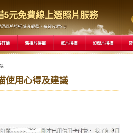
片掃描5元免費線上選照片服務
供照片掃描,底片掃描，每張只要5元
客評價
舊相片掃描
底片掃描
幻燈片掃描
常
建議
掃描使用心得及建議